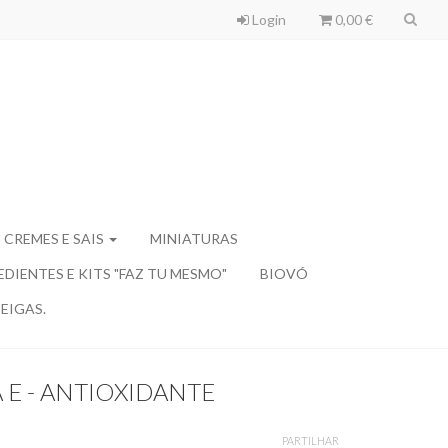
Login
0,00 €
 CREMES E SAIS
MINIATURAS
EDIENTES E KITS "FAZ TU MESMO"
BIOVÓ
EIGAS.
 E - ANTIOXIDANTE
PARTILHAR