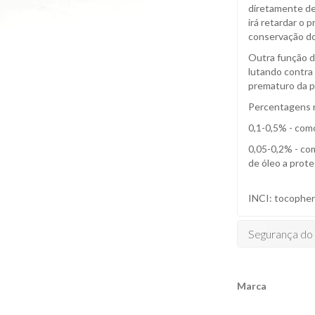
diretamente de
irá retardar o 
conservação do
Outra função da
lutando contra 
prematuro da p
Percentagens r
0,1-0,5% - como
0,05-0,2% - co
de óleo a prote
INCI: tocophero
Segurança do
Marca
Características