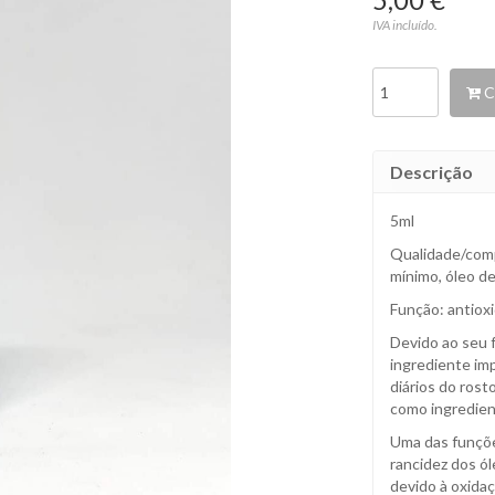
5,00 €
IVA incluído.
C
Descrição
5ml
Qualidade/comp
mínimo, óleo de
Função: antiox
Devido ao seu f
ingrediente imp
diários do ros
como ingredien
Uma das funções
rancidez dos ó
devido à oxida