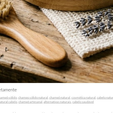
retamente
hampô sólido
,
champo sólido natural
,
champô natural
,
cosmética natural
,
cabelo natu
natural cabelo
,
champô artesanal
,
alternativas naturais
,
cabelo saudável