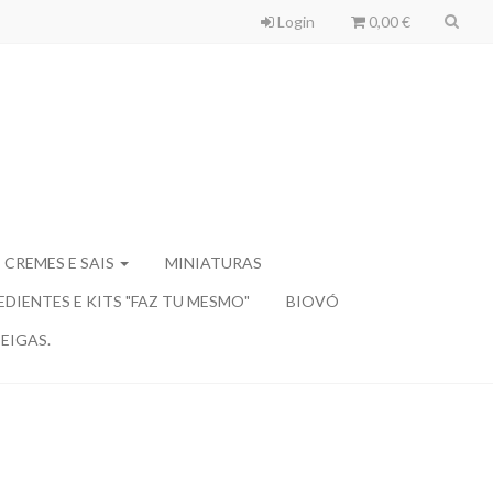
Login
0,00 €
 CREMES E SAIS
MINIATURAS
EDIENTES E KITS "FAZ TU MESMO"
BIOVÓ
EIGAS.