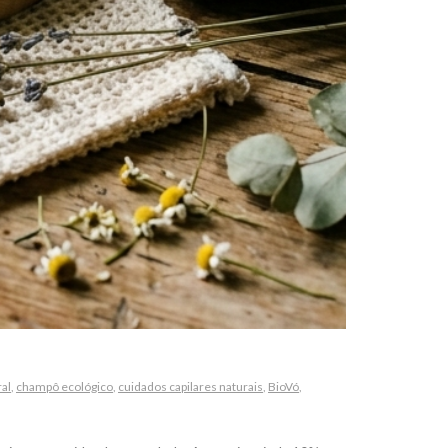
ral
,
champô ecológico
,
cuidados capilares naturais
,
BioVó
,