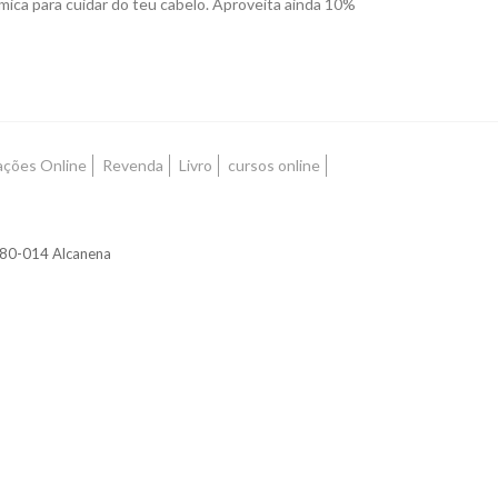
ica para cuidar do teu cabelo. Aproveita ainda 10%
ações Online
Revenda
Livro
cursos online
2380-014 Alcanena