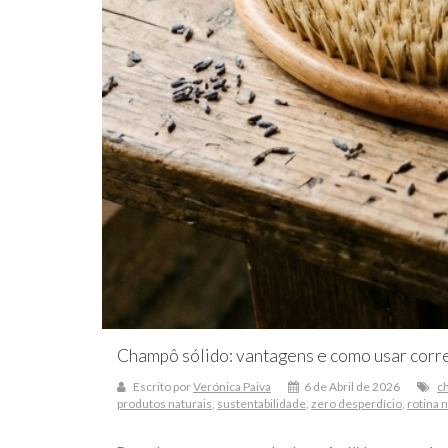
Champô sólido: vantagens e como usar cor
Escrito por
Verónica Paiva
6 de Abril de 2026
c
produtos naturais
,
sustentabilidade
,
zero desperdício
,
rotina 