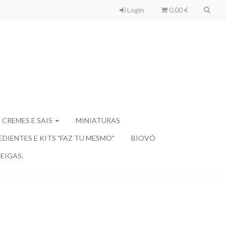
Login
0,00 €
 CREMES E SAIS
MINIATURAS
EDIENTES E KITS "FAZ TU MESMO"
BIOVÓ
EIGAS.