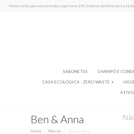
Portes Grátis para encomendas superiores 35€. Estamos de férias de 5 a 21 de 
SABONETES
CHAMPÔ E COND
CASA ECOLÓGICA - ZERO WASTE
HIGI
ATIVO
Ben & Anna
Não
Home
Marcas
Ben & Anna